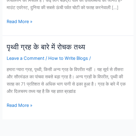
लचीलेपन की मिसाल हैं। कई लोग बछेंद्री पाल की उपलब्धियों को जानते हैं-
बार
माउंट एवरेस्ट, दुनिया की सबसे ऊंची पर्वत चोटी को फतह करनेवाली […]
ऊंचाइयों
को
Read More »
छुआ!
पृथ्वी ग्रह के बारे में रोचक तथ्य
पृथ्वी
ग्रह
Leave a Comment
/
How to Write Blogs
/
के
बारे
हमारा प्यारा ग्रह, पृथ्वी, किसी अन्य ग्रह के विपरीत नहीं । यह सूर्य से तीसरा
में
और सौरमंडल का पांचवा सबसे बड़ा ग्रह है। अन्य ग्रहों के विपरीत, पृथ्वी की
रोचक
सतह का 71 प्रतिशत से अधिक भाग पानी से ढका हुआ है। ग्रह के बारे में एक
तथ्य
और दिलचस्प तथ्य यह है कि यह ज्ञात ब्रह्मांड
Read More »