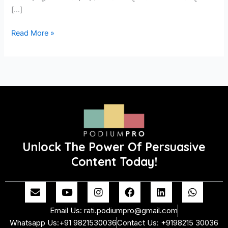
[…]
Read More »
Unlock The Power Of Persuasive
Content Today!
E
Y
I
F
L
W
n
o
n
a
i
h
v
u
s
c
n
a
Email Us: rati.podiumpro@gmail.com
e
t
t
e
k
t
Whatsapp Us:+91 9821530036
Contact Us: +9198215 30036
l
u
a
b
e
s