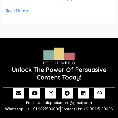
Read More »
Unlock The Power Of Persuasive
Content Today!
E
Y
I
F
L
W
n
o
n
a
i
h
v
u
s
c
n
a
Email Us: rati.podiumpro@gmail.com
e
t
t
e
k
t
Whatsapp Us:+91 9821530036
Contact Us: +9198215 30036
l
u
a
b
e
s
o
b
g
o
d
a