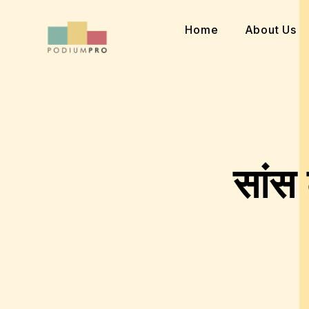
Skip
to
Home
About Us
content
सांस 