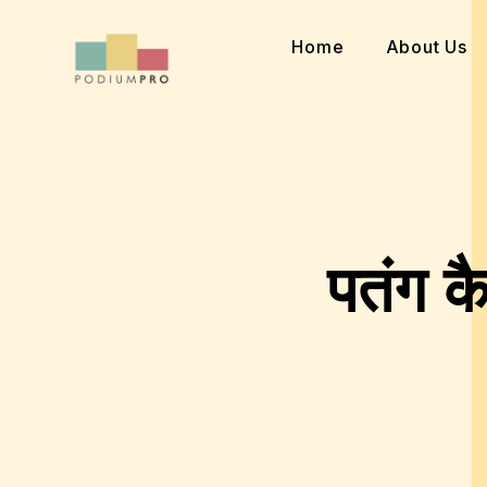
Skip
to
Home
About Us
content
पतंग क